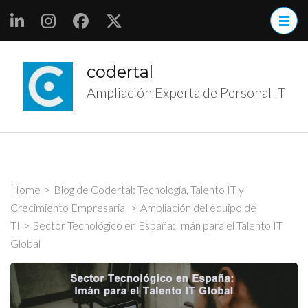
Skip
to
content
(Press
codertal
Enter)
Ampliación Experta de Personal IT
Home
>
Blog de Codertal: Tecnología, Talento IT y
Crecimiento Empresarial
>
Ampliación del equipo de
TI
>
Sector Tecnológico en España: Imán para el Talento IT
Global